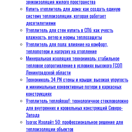
звукоизоляция жилого пространства
снаружи
Купить утеплитель для дома: как создать единую
Геометрия тепла: почему
систему теплоизоляции, которая работает
утеплитель «сползает» в
десятилетиями
стенах и как этого избежать
Утеплитель для стен купить в СПб: как учесть
навсегда
влажность, ветер и нормы теплозащиты
Геометрия тепла: почему
Утеплитель для пола: влияние на комфорт,
минеральная вата Технониколь
теплопотери и нагрузку на отопление
Теплый каркас не сползает в
Минеральная изоляция технониколь: стабильное
стенах
тепловое сопротивление в условиях высокого ГСОП
Теплокнауф для перекрытий:
Ленинградской области
технологичное решение для
Технониколь 34 PN стены и крыши: высокая упругость
вашего дома
и минимальные конвективные потери в каркасных
Залог надёжности:
конструкциях
профессиональный взгляд на
Утеплитель теплоknauf: технологичное стекловолокно
кладочный раствор Основит
для внутренних и кровельных конструкций Северо-
Монолитный тепловой барьер:
Запада
почему рулонный формат
Isoroc Изолайт 50: профессиональное решение для
выигрывает при утеплении
теплоизоляции объектов
перекрытий