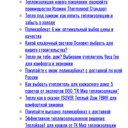
Теплоизоляция нового поколения: раскройте
вашего дома
преимущества Изомин Thermowool Стандарт
Клей Крепс: Надежный выбор
Тепло под замком: как купить теплоизоляцию и
для качественной
забыть о холоде
теплоизоляции
Поликарбонат 6 мм: оптимальный выбор цены и
Теплоизоляция с гарантией:
качества
где купить утеплитель
Какой кладочный раствор Основит выбрать для
Rockwool и другие материалы?
вашего строительства?
Забудьте о холодах: где купить
Тепло ли тебе, дом? Выбираем утеплитель Урса Гео
утеплитель для дома в СПб и
для комфорта и экономии
не мерзнуть зимой
Покупайте с умом: поликарбонат с доставкой по всей
Теплый пол - комфортный
России
дом: где купить утеплитель
Как выбрать утеплитель для каркасного дома: 5
для пола в СПб?
советов от экспертов ООО "ГК Мир теплоизоляции"
Теплоknauf для перекрытий:
Тепло как в сказке: ISOVER Теплый Дом ТВИН для
надежная теплоизоляция
комфортной зимовки
вашего дома
Покупайте выгодно: поликарбонат с доставкой
Изомин - надежный
Эффективное теплоизоляционное решение:
утеплитель для вашего дома:
Теплоknauf для кровли от ГК Мир теплоизоляции
характеристики и