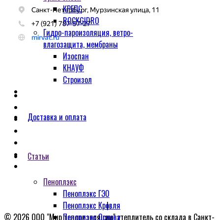
КРЕПС
ROCKGIDRO
Гидро-пароизоляция, ветро-
влагозащита, мембраны
Изоспан
КНАУФ
Строизол
Главная
Контакты
Доставка и оплата
Теплоизоляция
Стройматериалы
Сухие смеси
Доставка и оплата
Статьи
Статьи
Пеноплэкс
Пеноплэкс ГЭО
Пеноплэкс Кровля
Политика конфиденциальности
|
Обработка персональных данных
Пеноплэкс Основа
© 2026 ООО "Мир теплоизоляции" утеплитель со склада в Санкт-