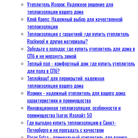
Утеплитель Изорок: Надежное решение для
преимущества
теплоизоляции вашего дома
Инновационная
Клей Крепс: Надежный выбор для качественной
теплоизоляция: особенности и
теплоизоляции
преимущества Isoroc Изолайт
Теплоизоляция с гарантией: где купить утеплитель
50
Rockwool и другие материалы?
Где выгодно купить
Забудьте о холодах: где купить утеплитель для дома в
теплоизоляцию в Санкт-
СПб и не мерзнуть зимой
Петербурге и не прогадать с
Теплый пол - комфортный дом: где купить утеплитель
качеством
для пола в СПб?
Paroc Extra - премиальный
Теплоknauf для перекрытий: надежная
утеплитель для вашего дома
теплоизоляция вашего дома
Межвенцовый утеплитель:
Изомин - надежный утеплитель для вашего дома:
профессиональные
характеристики и преимущества
рекомендации по выбору в СПб
Инновационная теплоизоляция: особенности и
Комплексный подход к выбору
преимущества Isoroc Изолайт 50
утеплителя для пола дома
Где выгодно купить теплоизоляцию в Санкт-
Утеплитель Ursa Geo -
Петербурге и не прогадать с качеством
надежная защита вашего дома
Paroc Extra - премиальный утеплитель для вашего