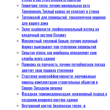
Изомин Thermowool Стандарт
Геометрия тепла: почему минеральная вата
Инвестиции в тепло и
Технониколь Теплый каркас не сползает в стенах
комфорт: Как выгодно купить
Теплокнауф для перекрытий: технологичное решение
теплоизоляцию в Санкт-
для вашего дома
Петербурге
Залог надёжности: профессиональный взгляд на
Энергоэффективность и
кладочный раствор Основит
долговечность: почему
Монолитный тепловой барьер: почему рулонный
минеральная изоляция
формат выигрывает при утеплении перекрытий
«Технониколь» — выбор
Скрытая угроза: как мембраны определяют срок
современного строительства
службы всего здания
Уют и тишина: Почему стоит
Проверка на прочность: почему петербургская погода
Теплокнауф для перекрытий
диктует свои правила утепления
купить прямо сейчас?
Стратегия энергоэффективности: неочевидные
Ваш дом под защитой: почему
нюансы комплектации строительных объектов в
утеплитель — это в первую
Северо-Западном регионе
очередь телохранитель, а не
Фасадная термомодернизация: инженерный подход к
«одеяло»
созданию внешнего контура здания
Стены вашего дома: почему
Внутренний контур: безопасная тепло- и
«шубу» нужно надевать