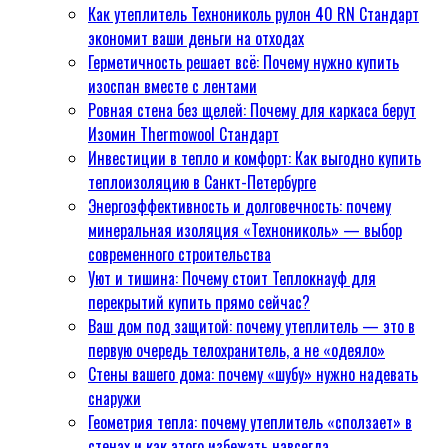
Как утеплитель Технониколь рулон 40 RN Стандарт
3-5 лет эксплуатации?
экономит ваши деньги на отходах
Монтажники выбирают
Герметичность решает всё: Почему нужно купить
Технониколь 40 RN Cтандарт
изоспан вместе с лентами
— есть веская причина,
Ровная стена без щелей: Почему для каркаса берут
измеримая в трудозатратах
Изомин Thermowool Стандарт
Без фенола и формальдегида:
Инвестиции в тепло и комфорт: Как выгодно купить
почему, когда решают купить
теплоизоляцию в Санкт-Петербурге
утеплитель Теплоknauf,
Энергоэффективность и долговечность: почему
забывают о респираторе
минеральная изоляция «Технониколь» — выбор
Как утеплитель Технониколь
современного строительства
рулон 40 RN Стандарт
Уют и тишина: Почему стоит Теплокнауф для
экономит ваши деньги на
перекрытий купить прямо сейчас?
отходах
Ваш дом под защитой: почему утеплитель — это в
Герметичность решает всё:
первую очередь телохранитель, а не «одеяло»
Почему нужно купить изоспан
Стены вашего дома: почему «шубу» нужно надевать
вместе с лентами
снаружи
Ровная стена без щелей:
Геометрия тепла: почему утеплитель «сползает» в
Почему для каркаса берут
стенах и как этого избежать навсегда