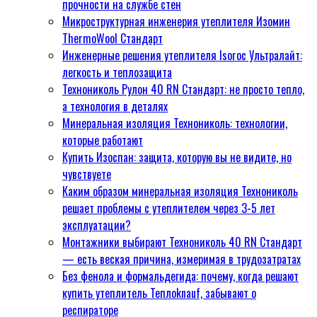
прочности на службе стен
на службе стен
Микроструктурная инженерия утеплителя Изомин
Микроструктурная инженерия
ThermoWool Стандарт
утеплителя Изомин
Инженерные решения утеплителя Isoroc Ультралайт:
ThermoWool Стандарт
легкость и теплозащита
Инженерные решения
Технониколь Рулон 40 RN Стандарт: не просто тепло,
утеплителя Isoroc Ультралайт:
а технология в деталях
легкость и теплозащита
Минеральная изоляция Технониколь: технологии,
Технониколь Рулон 40 RN
которые работают
Стандарт: не просто тепло, а
Купить Изоспан: защита, которую вы не видите, но
технология в деталях
чувствуете
Минеральная изоляция
Каким образом минеральная изоляция Технониколь
Технониколь: технологии,
решает проблемы с утеплителем через 3-5 лет
которые работают
эксплуатации?
Купить Изоспан: защита,
Монтажники выбирают Технониколь 40 RN Cтандарт
которую вы не видите, но
— есть веская причина, измеримая в трудозатратах
чувствуете
Без фенола и формальдегида: почему, когда решают
Каким образом минеральная
купить утеплитель Теплоknauf, забывают о
изоляция Технониколь решает
респираторе
проблемы с утеплителем через