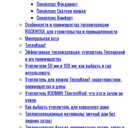
Пеноплэкс Фундамент
утеплитель ТеплоKnauf для
Пеноплэкс Скатная кровля
кровли сохранит тепло и ваши
Пеноплэкс Комфорт
деньги
Особенности и преимущества теплоизоляции
Теплоизоляция нового
ROCKWOOL для строительства и промышленности
поколения: раскройте
Минеральная вата
преимущества Изомин
ТеплоKnauf
Thermowool Стандарт
Эффективная теплоизоляция: утеплитель Теплокнауф
Тепло под замком: как купить
и его преимущества
теплоизоляцию и забыть о
Утеплители 50 мм и 100 мм: как выбрать и где
холоде
использовать
Поликарбонат 6 мм:
Утеплитель для кровли ТеплоKnauf: характеристики,
оптимальный выбор цены и
преимущества и цены
качества
Утеплитель ИЗОМИН ThermoWool: что это и зачем он
Какой кладочный раствор
нужен
Основит выбрать для вашего
Как выбрать утеплитель для каркасного дома
строительства?
Теплоизоляционные материалы: уютный дом без
Тепло ли тебе, дом? Выбираем
лишних затрат
утеплитель Урса Гео для
Теплоизоляция фасада: минимизация потерь тепла и