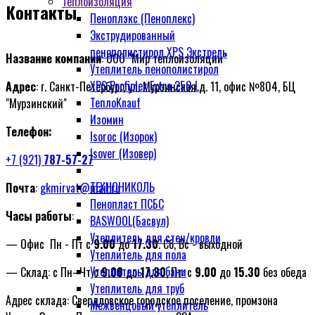
Теплоизоляция
Контакты
Пеноплэкс (Пеноплекс)
Экструдированный
пенополистирол XPS Экстрель
Название компании
: ООО "Мир теплоизоляции"
Утеплитель пенополистирол
XPS Profiplex Extra 250 L
Адрес
: г. Санкт-Петербург, ул. Мурзинская д. 11, офис №804, БЦ
ТеплоKnauf
"Мурзинский"
Изомин
Телефон:
Isoroc (Изорок)
Isover (Изовер)
+7 (921)
787-57-27
ТЕXНОНИКОЛЬ
Почта
:
gkmirvat@mail.ru
Пенопласт ПСБС
Часы работы
:
BASWOOL(Басвул)
Утеплитель для стен/кровли
— Офис Пн - Пт с
9.00
до
17.30
. Сб, Вс - выходной
Утеплитель для пола
Утеплитель для бани
— Склад: с Пн–Чт с
9.00
до
17.30
, Пт: с
9.00
до
15.30
без обеда
Утеплитель для труб
Адрес склада: Свердловское городское поселение, промзона
Межвенцовый утеплитель