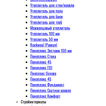
ТеплоKnauf: характеристики,
Утеплитель для стен/кровли
преимущества и цены
Утеплитель для пола
Утеплитель ИЗОМИН
Утеплитель для бани
ThermoWool: что это и зачем
Утеплитель для труб
он нужен
Межвенцовый утеплитель
Как выбрать утеплитель для
Утеплитель 100 мм
каркасного дома
Утеплитель 50 мм
Теплоизоляционные
Rockwool (Роквул)
материалы: уютный дом без
Пеноплекс Экстрим 100 мм
лишних затрат
Пеноплекс Стена
Теплоизоляция фасада:
Пеноплекс 45
минимизация потерь тепла и
Пеноплекс ГЕО
повышение комфорта
Пноплэкс Основа
Теплоизоляция стен:
Пеноплекс 45
профессиональный подход к
Пеноплэкс Фундамент
выбору и монтажу
Пеноплэкс Скатная кровля
Не верьте мифам о фасадном
Пеноплэкс Комфорт
утеплителе!
Стройматериалы
Как выбрать и купить