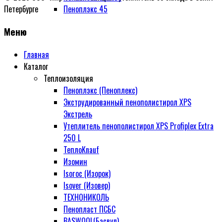
Пеноплэкс 45
Петербурге
Пеноплэкс Фасад
Меню
Пеноплэкс Фундамент
Пеноплэкс Скатная кровля
Главная
Пеноплэкс Комфорт
Каталог
Особенности и преимущества
Теплоизоляция
теплоизоляции ROCKWOOL
Пеноплэкс (Пеноплекс)
для строительства и
Экструдированный пенополистирол XPS
промышленности
Экстрель
Минеральная вата
Утеплитель пенополистирол XPS Profiplex Extra
ТеплоKnauf
250 L
Эффективная теплоизоляция:
ТеплоKnauf
утеплитель Теплокнауф и его
Изомин
преимущества
Isoroc (Изорок)
Утеплители 50 мм и 100 мм:
Isover (Изовер)
как выбрать и где
ТЕXНОНИКОЛЬ
использовать
Пенопласт ПСБС
Утеплитель для кровли
BASWOOL(Басвул)